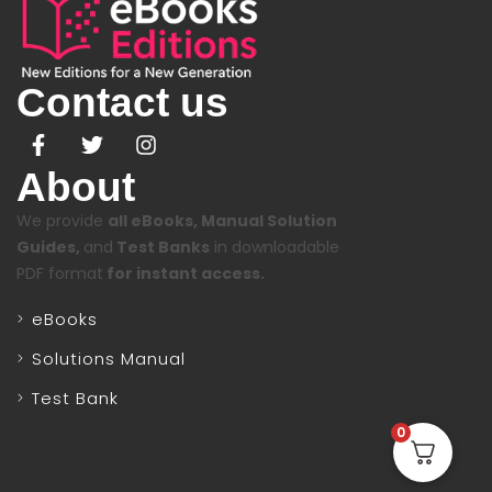
Contact us
About
We provide
all eBooks, Manual Solution
Guides,
and
Test Banks
in downloadable
PDF format
for instant access.
eBooks
Solutions Manual
Test Bank
0